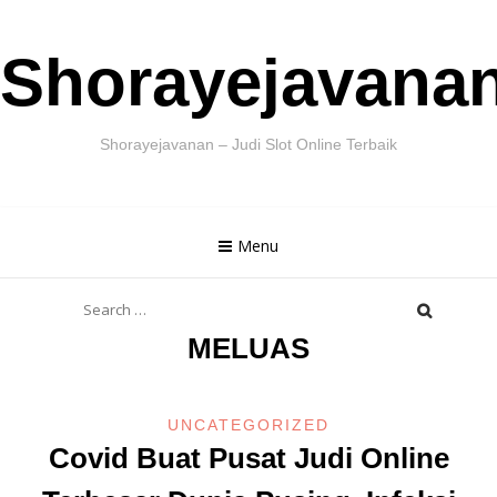
Skip
Shorayejavana
to
content
Shorayejavanan – Judi Slot Online Terbaik
Menu
Search
for:
MELUAS
UNCATEGORIZED
Covid Buat Pusat Judi Online