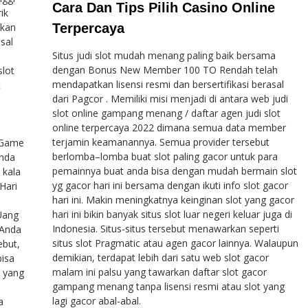
Cara Dan Tips Pilih Casino Online
ik
tkan
Terpercaya
sal
Situs judi slot mudah menang paling baik bersama
dengan Bonus New Member 100 TO Rendah telah
slot
mendapatkan lisensi resmi dan bersertifikasi berasal
t
dari Pagcor . Memiliki misi menjadi di antara web judi
slot online gampang menang / daftar agen judi slot
online terpercaya 2022 dimana semua data member
terjamin keamanannya. Semua provider tersebut
i Game
berlomba–lomba buat slot paling gacor untuk para
Anda
pemainnya buat anda bisa dengan mudah bermain slot
 kala
yg gacor hari ini bersama dengan ikuti info slot gacor
Hari
hari ini. Makin meningkatnya keinginan slot yang gacor
hari ini bikin banyak situs slot luar negeri keluar juga di
 Uang
Indonesia. Situs-situs tersebut menawarkan seperti
 Anda
situs slot Pragmatic atau agen gacor lainnya. Walaupun
ebut,
demikian, terdapat lebih dari satu web slot gacor
bisa
malam ini palsu yang tawarkan daftar slot gacor
n yang
gampang menang tanpa lisensi resmi atau slot yang
lagi gacor abal-abal.
a