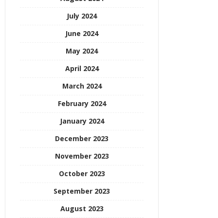
July 2024
June 2024
May 2024
April 2024
March 2024
February 2024
January 2024
December 2023
November 2023
October 2023
September 2023
August 2023