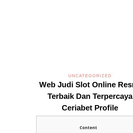
UNCATEGORIZED
Web Judi Slot Online Res
Terbaik Dan Terpercaya
Ceriabet Profile
Content