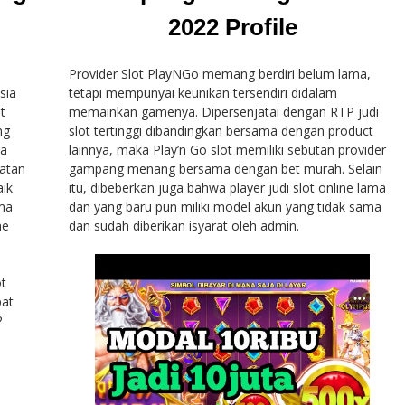
2022 Profile
Provider Slot PlayNGo memang berdiri belum lama,
sia
tetapi mempunyai keunikan tersendiri didalam
t
memainkan gamenya. Dipersenjatai dengan RTP judi
ng
slot tertinggi dibandingkan bersama dengan product
ia
lainnya, maka Play’n Go slot memiliki sebutan provider
atan
gampang menang bersama dengan bet murah. Selain
aik
itu, dibeberkan juga bahwa player judi slot online lama
ama
dan yang baru pun miliki model akun yang tidak sama
ne
dan sudah diberikan isyarat oleh admin.
ot
pat
2