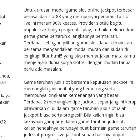
Untuk urusan model game slot online jackpot terbesar
berasal dari slot88 yang mempunyai perkiran rtp slot
lot
live ini meraih 90% keatas. Provider slot88 begitu
e
populer tak hanya pragmatic play, terbaik meluncurkan
game-game bertaruh dilengkapnya permainan.
Terdapat sebagian pilihan game slot dapat dimainkan
akan
bersama mengandalkan modal murah dan sudah di
lengkapi fitur html5 yang siap memanjakan mata kamu
menjelajahi dunia surga slotter dengan mudah tanpa
sa
perlu ada masalah.
anda,
Game taruhan judi slot bersama keputusan jackpot ini
iah
memanglah jadi perihal yang beruntung serta
mempunyai tingkatan kemenangan yang besar.
 kaya
Terdapat 2 memanglah tipe jackpot sepanjang ini kerap
atkan
ditawarkan di di dalam game taruhan judi slot ialah
jackpot biasa serta progresif. Bila kalian ingin bisa
kekayaan gampang dalam game taruhan judi slot,
022
kalian hendaknya berupaya buat bermain game taruhan
judi slot progressive jackpot sebab hasilnya dapat
…