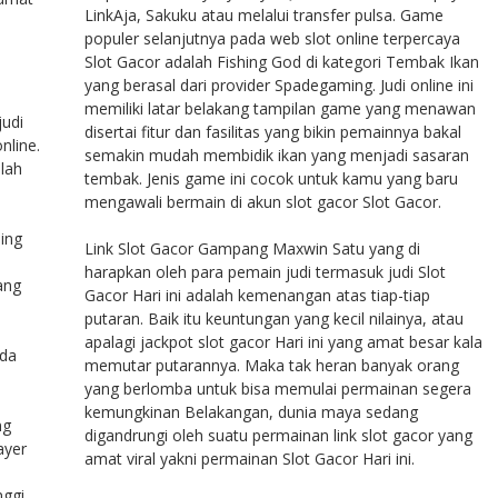
LinkAja, Sakuku atau melalui transfer pulsa. Game
populer selanjutnya pada web slot online terpercaya
Slot Gacor adalah Fishing God di kategori Tembak Ikan
yang berasal dari provider Spadegaming. Judi online ini
memiliki latar belakang tampilan game yang menawan
judi
disertai fitur dan fasilitas yang bikin pemainnya bakal
nline.
semakin mudah membidik ikan yang menjadi sasaran
lah
tembak. Jenis game ini cocok untuk kamu yang baru
mengawali bermain di akun slot gacor Slot Gacor.
ling
Link Slot Gacor Gampang Maxwin Satu yang di
harapkan oleh para pemain judi termasuk judi Slot
ang
Gacor Hari ini adalah kemenangan atas tiap-tiap
putaran. Baik itu keuntungan yang kecil nilainya, atau
apalagi jackpot slot gacor Hari ini yang amat besar kala
nda
memutar putarannya. Maka tak heran banyak orang
yang berlomba untuk bisa memulai permainan segera
kemungkinan Belakangan, dunia maya sedang
ng
digandrungi oleh suatu permainan link slot gacor yang
ayer
amat viral yakni permainan Slot Gacor Hari ini.
nggi