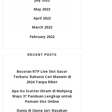
July 2022
May 2022
April 2022
March 2022
February 2022
RECENT POSTS
Bocoran RTP Live Slot Gacor
Terbaru: Rahasia Cari Maxwin di
2024 Tanpa Ribet
Apa Itu Scatter Hitam di Mahjong
Ways 3? Panduan Lengkap untuk
Pemain Slot Online
Dunia di Ujung Jari: Rasakan