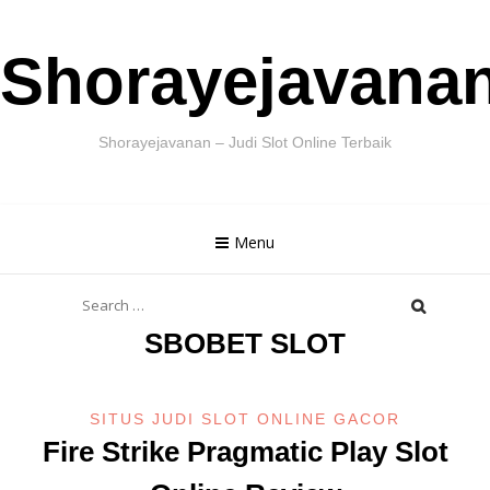
Skip
Shorayejavana
to
content
Shorayejavanan – Judi Slot Online Terbaik
Menu
Search
for:
SBOBET SLOT
SITUS JUDI SLOT ONLINE GACOR
Fire Strike Pragmatic Play Slot