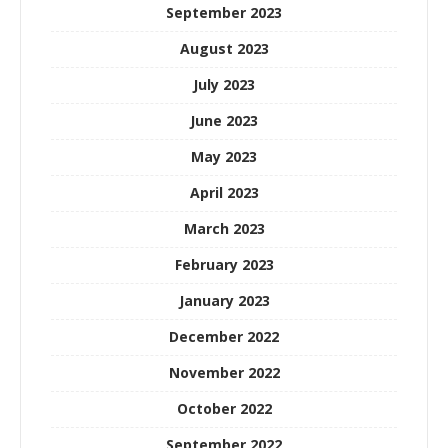
September 2023
August 2023
July 2023
June 2023
May 2023
April 2023
March 2023
February 2023
January 2023
December 2022
November 2022
October 2022
September 2022