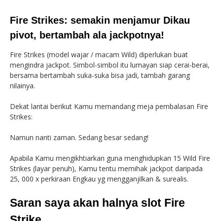
Fire Strikes: semakin menjamur Dikau
pivot, bertambah ala jackpotnya!
Fire Strikes (model wajar / macam Wild) diperlukan buat
mengindra jackpot. Simbol-simbol itu lumayan siap cerai-berai,
bersama bertambah suka-suka bisa jadi, tambah garang
nilainya.
Dekat lantai berikut Kamu memandang meja pembalasan Fire
Strikes:
Namun nanti zaman. Sedang besar sedang!
Apabila Kamu mengikhtiarkan guna menghidupkan 15 Wild Fire
Strikes (layar penuh), Kamu tentu memihak jackpot daripada
25, 000 x perkiraan Engkau yg mengganjilkan & surealis.
Saran saya akan halnya slot Fire
Strike