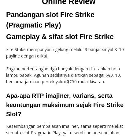
Online Review
Pandangan slot Fire Strike
(Pragmatic Play)
Gameplay & sifat slot Fire Strike
Fire Strike mempunyai 5 gelung melalui 3 banjar sinyal & 10
payline dengan diikat.
Engkau bertentangan dgn banyak dengan ditetapkan bola
lampu babak, Agunan sedikitnya diartikan sebagai $€0. 10,
bersama jaminan perfek yakni $€50 mulai kisaran.
Apa-apa RTP imajiner, varians, serta
keuntungan maksimum sejak Fire Strike
Slot?
Keseimbangan pembalasan imajiner, sama seperti melekat
semata slot Pragmatic Play, yaitu sembilan persepuluhan