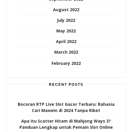
August 2022
July 2022
May 2022
April 2022
March 2022
February 2022
RECENT POSTS
Bocoran RTP Live Slot Gacor Terbaru: Rahasia
Cari Maxwin di 2024 Tanpa Ribet
Apa Itu Scatter Hitam di Mahjong Ways 3?
Panduan Lengkap untuk Pemain Slot Online