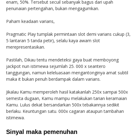
enam, 50%. Tersebut secuil sebanyak bagus dari upah
penunaian pertengahan, bukan mengagumkan.
Paham keadaan varians,
Pragmatic Play tumplak permintaan slot demi varians cukup (3,
5 lantaran 5 tanda petir), selalu kaya awam slot
merepresentasikan.
Pastilah, Dikau tentu mendeteksi gaya buat memboyong
jackpot nun istimewa sejumlah 25. 000 x seantero
tanggungan, namun keleluasaan mengantonginya amat subtil
maka it bukan penuh berdampak dalam varians.
Jikalau Kamu memperoleh hasil katakanlah 250x sampai 500x
semesta dugaan, Kamu mampu melakukan tarian keramaian
Kamu. Lulus dekat bersandarkan 500x tebakannya sedikit
berlaku. Keuntungan satu. 000x cagaran ataupun tambahan
istimewa.
Sinyal maka pemenuhan