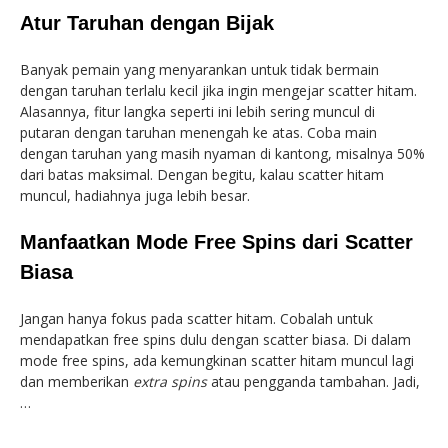
Atur Taruhan dengan Bijak
Banyak pemain yang menyarankan untuk tidak bermain
dengan taruhan terlalu kecil jika ingin mengejar scatter hitam.
Alasannya, fitur langka seperti ini lebih sering muncul di
putaran dengan taruhan menengah ke atas. Coba main
dengan taruhan yang masih nyaman di kantong, misalnya 50%
dari batas maksimal. Dengan begitu, kalau scatter hitam
muncul, hadiahnya juga lebih besar.
Manfaatkan Mode Free Spins dari Scatter
Biasa
Jangan hanya fokus pada scatter hitam. Cobalah untuk
mendapatkan free spins dulu dengan scatter biasa. Di dalam
mode free spins, ada kemungkinan scatter hitam muncul lagi
dan memberikan
extra spins
atau pengganda tambahan. Jadi,
…