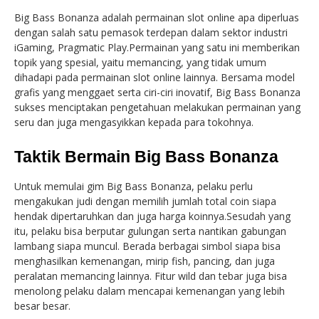
Big Bass Bonanza adalah permainan slot online apa diperluas
dengan salah satu pemasok terdepan dalam sektor industri
iGaming, Pragmatic Play.Permainan yang satu ini memberikan
topik yang spesial, yaitu memancing, yang tidak umum
dihadapi pada permainan slot online lainnya. Bersama model
grafis yang menggaet serta ciri-ciri inovatif, Big Bass Bonanza
sukses menciptakan pengetahuan melakukan permainan yang
seru dan juga mengasyikkan kepada para tokohnya.
Taktik Bermain Big Bass Bonanza
Untuk memulai gim Big Bass Bonanza, pelaku perlu
mengakukan judi dengan memilih jumlah total coin siapa
hendak dipertaruhkan dan juga harga koinnya.Sesudah yang
itu, pelaku bisa berputar gulungan serta nantikan gabungan
lambang siapa muncul. Berada berbagai simbol siapa bisa
menghasilkan kemenangan, mirip fish, pancing, dan juga
peralatan memancing lainnya. Fitur wild dan tebar juga bisa
menolong pelaku dalam mencapai kemenangan yang lebih
besar besar.