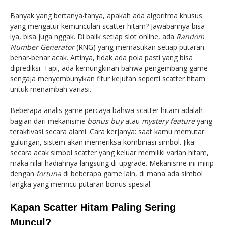
Banyak yang bertanya-tanya, apakah ada algoritma khusus
yang mengatur kemunculan scatter hitam? Jawabannya bisa
iya, bisa juga nggak. Di balik setiap slot online, ada
Random
Number Generator
(RNG) yang memastikan setiap putaran
benar-benar acak. Artinya, tidak ada pola pasti yang bisa
diprediksi. Tapi, ada kemungkinan bahwa pengembang game
sengaja menyembunyikan fitur kejutan seperti scatter hitam
untuk menambah variasi.
Beberapa analis game percaya bahwa scatter hitam adalah
bagian dari mekanisme
bonus buy
atau
mystery feature
yang
teraktivasi secara alami. Cara kerjanya: saat kamu memutar
gulungan, sistem akan memeriksa kombinasi simbol. Jika
secara acak simbol scatter yang keluar memiliki varian hitam,
maka nilai hadiahnya langsung di-upgrade. Mekanisme ini mirip
dengan
fortuna
di beberapa game lain, di mana ada simbol
langka yang memicu putaran bonus spesial.
Kapan Scatter Hitam Paling Sering
Muncul?