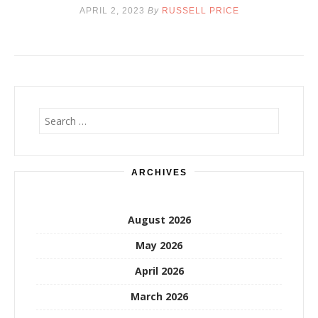
APRIL 2, 2023
By
RUSSELL PRICE
Search
for:
ARCHIVES
August 2026
May 2026
April 2026
March 2026