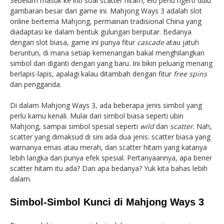
Sebelum masuk ke inti soal scatter hitam, elo perlu ngerti dulu
gambaran besar dari game ini. Mahjong Ways 3 adalah slot
online bertema Mahjong, permainan tradisional China yang
diadaptasi ke dalam bentuk gulungan berputar. Bedanya
dengan slot biasa, game ini punya fitur
cascade
atau jatuh
beruntun, di mana setiap kemenangan bakal menghilangkan
simbol dan diganti dengan yang baru. Ini bikin peluang menang
berlapis-lapis, apalagi kalau ditambah dengan fitur
free spins
dan pengganda.
Di dalam Mahjong Ways 3, ada beberapa jenis simbol yang
perlu kamu kenali. Mulai dari simbol biasa seperti ubin
Mahjong, sampai simbol spesial seperti
wild
dan
scatter
. Nah,
scatter yang dimaksud di sini ada dua jenis: scatter biasa yang
warnanya emas atau merah, dan scatter hitam yang katanya
lebih langka dan punya efek spesial. Pertanyaannya, apa bener
scatter hitam itu ada? Dan apa bedanya? Yuk kita bahas lebih
dalam.
Simbol-Simbol Kunci di Mahjong Ways 3