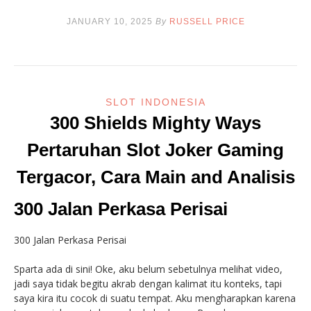
JANUARY 10, 2025
By
RUSSELL PRICE
SLOT INDONESIA
300 Shields Mighty Ways
Pertaruhan Slot Joker Gaming
Tergacor, Cara Main and Analisis
300 Jalan Perkasa Perisai
300 Jalan Perkasa Perisai
Sparta ada di sini! Oke, aku belum sebetulnya melihat video,
jadi saya tidak begitu akrab dengan kalimat itu konteks, tapi
saya kira itu cocok di suatu tempat. Aku mengharapkan karena