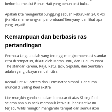
berlomba melalui Bonus Hati yang penuh aksi bulat.
Apakah kita mengambil punggung sebuah keburukan 24, 070x
jika kita memenangkan perlombaan?Bernyanyi dan lihat apa
yang terjadi!
Kemampuan dan berbasis ras
pertandingan
Permata Ungu adalah yang tertinggi mengkompensasi standar
citra di tempat ini, diikuti oleh Merah, Biru, dan Hijau mutiara.
The standar Karena, Raja, Ratu, Jack, Sepuluh, dan Sembilan
adalah yang dibayar rendah citra.
Kecuali untuk Scatters dan Terminator simbol, Liar cuma
muncul di Sliding Reel ekstra.
Liar mungkin ganda ke dalam berputar di atas Sliding Reel
selama apa pun acak membalik ketika itu hadir.Ketika ini
terjadi, Wilds mungkin mengambil tempat dari semua ikon