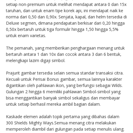
setiap non-premium untuk melihat mendapat antara 0 dan 15x
taruhan, dan untuk enam tipe korek api, ini mendapat naik ke
norma dari 0,50 dan 0,90x. Senjata, kapal, dan helm tersedia di
Deluxe segmen, dimana pendapatan berkisar dari 0,20 hingga
0,50x bertaruh untuk tiga formulir hingga 1,50 hingga 5,5%
untuk enam varietas.
The pemanah, yang memberikan penghargaan menang untuk
bertaruh antara 1 dan 10x dan cocok antara 3 dan 6 bentuk,
melengkapi lazim digaji simbol.
Prajurit gambar tersedia selain semua standar transaksi citra.
Kecuali untuk Perisai Bonus gambar, semua lainnya karakter
digantikan oleh pahlawan ikon, yang berfungsi sebagai Wilds.
Gulungan 2 hingga 6 memiliki pahlawan Simbol-simbol yang
bisa menggantikan banyak simbol sekaligus dan membayar
untuk setiap berhasil mereka ambil bagian dalam.
Kaskade elemen adalah topik pertama yang dibahas dalam
300 Shields Mighty Ways.Semua menang citra melakukan
memperoleh diambil dari gulungan pada setiap menulis ulang.