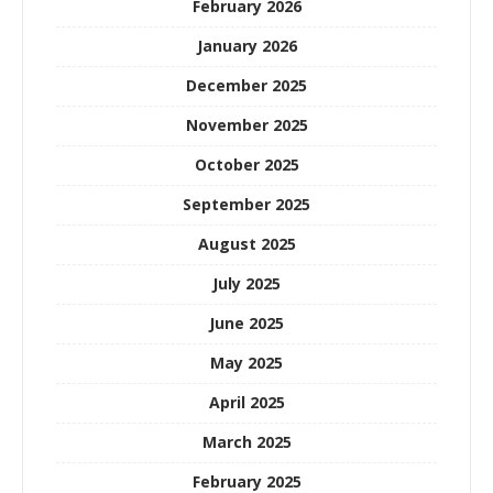
February 2026
January 2026
December 2025
November 2025
October 2025
September 2025
August 2025
July 2025
June 2025
May 2025
April 2025
March 2025
February 2025