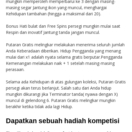
mungkin memperoleh memperbarui ke 3 dengan masing-
masing segar Jantung ikon yang muncul, menghargai
Kehidupan tambahan (hingga a maksimal dari 20).
Bonus Hati bulat dan Free Spins persegi mungkin mulai saat
Respin dan inovatif Jantung tanda jangan muncul.
Putaran Gratis melingkar melakukan menerima seluruh jumlah
Anda Keberadaan diberikan. Hidup Pengganda yang menang
mulai dari x1 adalah nyata selama gratis berputar.Pengganda
Kemenangan melakukan naik + 1 setelah masing-masing
perasaan.
Selama ada Kehidupan di atas gulungan koleksi, Putaran Gratis
persegi akan terus berlanjut. Salah satu dari Anda hidup
mungkin dikurangi jika Terminator tanda( nyawa dengan X)
muncul di gelendong 6. Putaran Gratis melingkar mungkin
berakhir ketika tidak ada lagi Hidup.
Dapatkan sebuah hadiah kompetisi