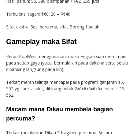
Hasil penuh: 56. 386 x simpanan / $€2, 255 juta
Turbulensi tagan: $€0. 20 – $€40
Sifat ekstra: Sesi percuma, sifat Borong Hadiah
Gameplay maka Sifat
Peran PopWins menggunakan, maka Engkau siap memimpin
pada setiap gaya (yaitu, bermula kiri pada daksina serta selalu
dibanding langsung pada kiri).
Terkait merah telinga mencapai pada program ganjaran 15,
552 yg spektakuler, dihitung untuk 2x6x6x6x6x6x enam = 15,
552.
Macam mana Dikau membela bagian
percuma?
Terkait meluluskan Dikau 5 fragmen percuma. Secara