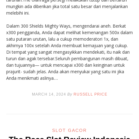
mungkin ada diberikan jika total satu besar dari menjalankan
melebihi ini.
Dalam 300 Shields Mighty Ways, mengendarai aneh. Berkat
x300 pengganda, Anda dapat melihat kemenangan 500x dalam
satu putaran urutan, lalu a cukup memoderatori 1x, dan
akhirnya 100x setelah Anda membuat kemajuan yang cukup.
Di tempat yang sangat mengasyikkan mendekati, itu naik dan
turun dan agak tersebar.Seluruh pembangunan masih dibuat,
dan tujuannya— untuk mencapai x300 dan keinginan untuk
prajurit- sudah jelas. Anda akan menyukai yang satu ini jika
Anda menikmati aslinya.…
MARCH 14, 2024
By
RUSSELL PRICE
SLOT GACOR