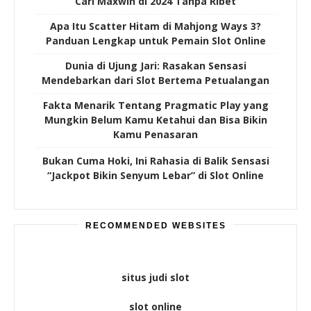
Cari Maxwin di 2024 Tanpa Ribet
Apa Itu Scatter Hitam di Mahjong Ways 3?
Panduan Lengkap untuk Pemain Slot Online
Dunia di Ujung Jari: Rasakan Sensasi
Mendebarkan dari Slot Bertema Petualangan
Fakta Menarik Tentang Pragmatic Play yang
Mungkin Belum Kamu Ketahui dan Bisa Bikin
Kamu Penasaran
Bukan Cuma Hoki, Ini Rahasia di Balik Sensasi
“Jackpot Bikin Senyum Lebar” di Slot Online
RECOMMENDED WEBSITES
situs judi slot
slot online