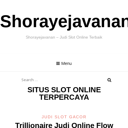
Skip
Shorayejavana
to
content
Shorayejavanan – Judi Slot Online Terbaik
Menu
Search
for:
SITUS SLOT ONLINE
TERPERCAYA
JUDI SLOT GACOR
Trillionaire Judi Online Flow