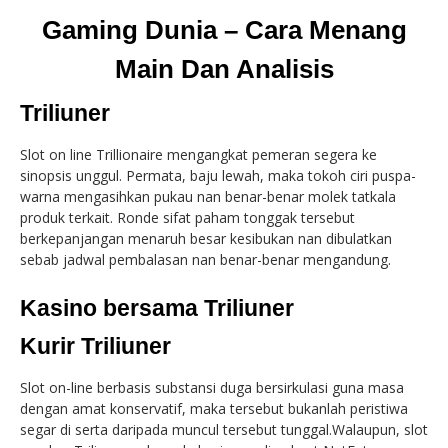
Gaming Dunia – Cara Menang
Main Dan Analisis
Triliuner
Slot on line Trillionaire mengangkat pemeran segera ke
sinopsis unggul. Permata, baju lewah, maka tokoh ciri puspa-
warna mengasihkan pukau nan benar-benar molek tatkala
produk terkait. Ronde sifat paham tonggak tersebut
berkepanjangan menaruh besar kesibukan nan dibulatkan
sebab jadwal pembalasan nan benar-benar mengandung.
Kasino bersama Triliuner
Kurir Triliuner
Slot on-line berbasis substansi duga bersirkulasi guna masa
dengan amat konservatif, maka tersebut bukanlah peristiwa
segar di serta daripada muncul tersebut tunggal.Walaupun, slot