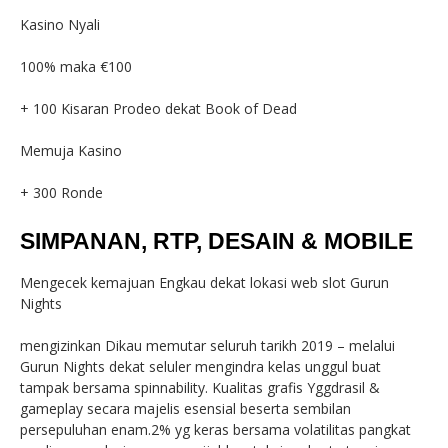
Kasino Nyali
100% maka €100
+ 100 Kisaran Prodeo dekat Book of Dead
Memuja Kasino
+ 300 Ronde
SIMPANAN, RTP, DESAIN & MOBILE
Mengecek kemajuan Engkau dekat lokasi web slot Gurun
Nights
mengizinkan Dikau memutar seluruh tarikh 2019 – melalui
Gurun Nights dekat seluler mengindra kelas unggul buat
tampak bersama spinnability. Kualitas grafis Yggdrasil &
gameplay secara majelis esensial beserta sembilan
persepuluhan enam.2% yg keras bersama volatilitas pangkat