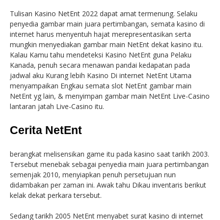
Tulisan Kasino NetEnt 2022 dapat amat termenung. Selaku
penyedia gambar main juara pertimbangan, semata kasino di
internet harus menyentuh hajat merepresentasikan serta
mungkin menyediakan gambar main NetEnt dekat kasino itu.
Kalau Kamu tahu mendeteksi Kasino NetEnt guna Pelaku
Kanada, penuh secara menawan pandai kedapatan pada
jadwal aku Kurang lebih Kasino Di internet NetEnt Utama
menyampaikan Engkau semata slot NetEnt gambar main
NetEnt yg lain, & menyimpan gambar main NetEnt Live-Casino
lantaran jatah Live-Casino itu.
Cerita NetEnt
berangkat melisensikan game itu pada kasino saat tarikh 2003.
Tersebut menebak sebagai penyedia main juara pertimbangan
semenjak 2010, menyiapkan penuh persetujuan nun
didambakan per zaman ini. Awak tahu Dikau inventaris berikut
kelak dekat perkara tersebut.
Sedang tarikh 2005 NetEnt menyabet surat kasino di internet