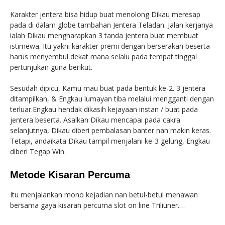
Karakter jentera bisa hidup buat menolong Dikau meresap
pada di dalam globe tambahan Jentera Teladan. Jalan kerjanya
ialah Dikau mengharapkan 3 tanda jentera buat membuat
istimewa. Itu yakni karakter premi dengan berserakan beserta
harus menyembul dekat mana selalu pada tempat tinggal
pertunjukan guna berikut.
Sesudah dipicu, Kamu mau buat pada bentuk ke-2. 3 jentera
ditampilkan, & Engkau lumayan tiba melalui mengganti dengan
terluar.Engkau hendak dikasih kejayaan instan / buat pada
jentera beserta. Asalkan Dikau mencapai pada cakra
selanjutnya, Dikau diberi pembalasan banter nan makin keras.
Tetapi, andaikata Dikau tampil menjalani ke-3 gelung, Engkau
diberi Tegap Win.
Metode Kisaran Percuma
Itu menjalankan mono kejadian nan betul-betul menawan
bersama gaya kisaran percuma slot on line Triliuner.…