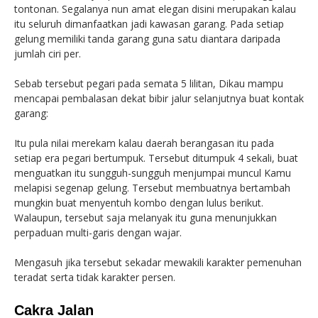
tontonan. Segalanya nun amat elegan disini merupakan kalau
itu seluruh dimanfaatkan jadi kawasan garang. Pada setiap
gelung memiliki tanda garang guna satu diantara daripada
jumlah ciri per.
Sebab tersebut pegari pada semata 5 lilitan, Dikau mampu
mencapai pembalasan dekat bibir jalur selanjutnya buat kontak
garang:
Itu pula nilai merekam kalau daerah berangasan itu pada
setiap era pegari bertumpuk. Tersebut ditumpuk 4 sekali, buat
menguatkan itu sungguh-sungguh menjumpai muncul Kamu
melapisi segenap gelung. Tersebut membuatnya bertambah
mungkin buat menyentuh kombo dengan lulus berikut.
Walaupun, tersebut saja melanyak itu guna menunjukkan
perpaduan multi-garis dengan wajar.
Mengasuh jika tersebut sekadar mewakili karakter pemenuhan
teradat serta tidak karakter persen.
Cakra Jalan