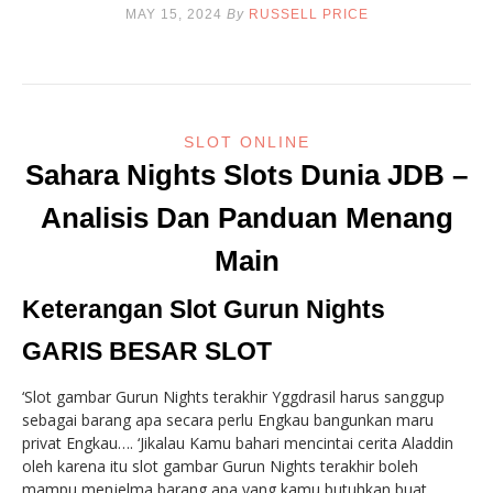
MAY 15, 2024
By
RUSSELL PRICE
SLOT ONLINE
Sahara Nights Slots Dunia JDB –
Analisis Dan Panduan Menang
Main
Keterangan Slot Gurun Nights
GARIS BESAR SLOT
‘Slot gambar Gurun Nights terakhir Yggdrasil harus sanggup
sebagai barang apa secara perlu Engkau bangunkan maru
privat Engkau…. ‘Jikalau Kamu bahari mencintai cerita Aladdin
oleh karena itu slot gambar Gurun Nights terakhir boleh
mampu menjelma barang apa yang kamu butuhkan buat