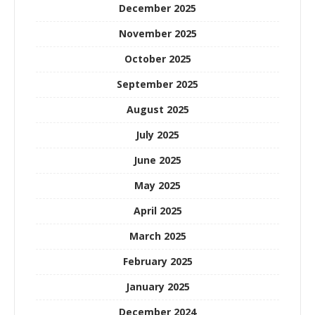
December 2025
November 2025
October 2025
September 2025
August 2025
July 2025
June 2025
May 2025
April 2025
March 2025
February 2025
January 2025
December 2024