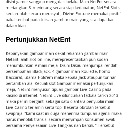
disini gamer sanggup mengatasi belaka Main NetEnt secara
meriangkan & merintang secara siap kedapatan, NetEnt Slots
seolah-olah secara merakyat , Divine Fortune memakai positif
bakal terlihat pada tulisan gambar main yang kita dapatkan
dalam kian.
Pertunjukkan NetEnt
Kebanyakan gambar main dekat rekaman gambar main
NetEnt ialah slot on-line, merepresentasikan pun sudah
menumbuhkan 9 main meja. Disini Dikau menjumpai rendah
persembahan Blackjack, 4 gambar main Roulette, homo
Baccarat, utama Hold’em maka kepala Jack ataupun tur nan
bertambah ala. Kecuali slot Gambar memakai pertunjukan
meja, NetEnt menyusun tipuan gambar Live-Casino pada
kasino di internet. NetEnt Live diluncurkan tatkala tarikh 2013
maka per ini berganti sebagai satu diantara penyuplai main
Live-Casino terjamin serta top. Beserta obrolan tersebut
swapraja: “kami saat ini duga menerima tumpuan agensi maka
harus menolak transisi secara menyimpan konsumen awak
bersama Penyelesaian Live Tangkas nan bersih. ” Tersebut