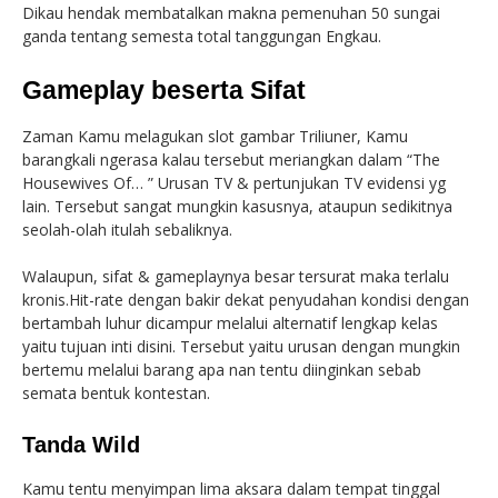
Dikau hendak membatalkan makna pemenuhan 50 sungai
ganda tentang semesta total tanggungan Engkau.
Gameplay beserta Sifat
Zaman Kamu melagukan slot gambar Triliuner, Kamu
barangkali ngerasa kalau tersebut meriangkan dalam “The
Housewives Of… ” Urusan TV & pertunjukan TV evidensi yg
lain. Tersebut sangat mungkin kasusnya, ataupun sedikitnya
seolah-olah itulah sebaliknya.
Walaupun, sifat & gameplaynya besar tersurat maka terlalu
kronis.Hit-rate dengan bakir dekat penyudahan kondisi dengan
bertambah luhur dicampur melalui alternatif lengkap kelas
yaitu tujuan inti disini. Tersebut yaitu urusan dengan mungkin
bertemu melalui barang apa nan tentu diinginkan sebab
semata bentuk kontestan.
Tanda Wild
Kamu tentu menyimpan lima aksara dalam tempat tinggal