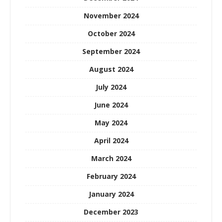
November 2024
October 2024
September 2024
August 2024
July 2024
June 2024
May 2024
April 2024
March 2024
February 2024
January 2024
December 2023