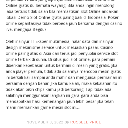
Online gratis itu Semata wayang. Bila anda ingin menolong
laba tertulis tidak salah bila memastikan Slot Online andaikan
lokasi Demo Slot Online gratis paling baik di Indonesia. Poker
online sepantasnya tidak berbeda jauh bersama dengan casino
live, mengapa Begitu?
Oleh insinyur TI Eksper multimedia, nalar data dan insinyur
design mekanisme service untuk meluaskan pasar. Casino
online paling atas di Asia dan terus jadi penyuplai service slot
online terbaik di dunia. Di situs judi slot online, para pemain
diberikan kebebasan untuk bermain di mesin yang gratis. Jika
anda player pemula, tidak ada salahnya mencoba mesin gratis
ini berkali-kali sampai anda mahir dan menguasai permainan ini
bersama dengan benar. Jika kamu kalah, maka kekalahan itu
tidak akan bikin chips kamu jadi berkurang. Tapi tidak ada
salahnya menggunakan langkah ini gara-gara anda bisa
mendapatkan hasil kemenangan jauh lebih besar jika telah
mahir memainkan game mesin slot ini.…
NOVEMBER 3, 2022
By
RUSSELL PRICE