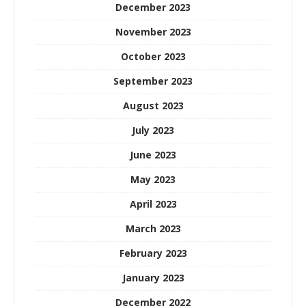
December 2023
November 2023
October 2023
September 2023
August 2023
July 2023
June 2023
May 2023
April 2023
March 2023
February 2023
January 2023
December 2022