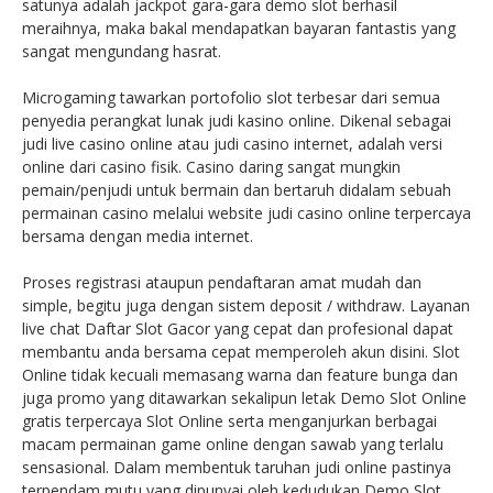
satunya adalah jackpot gara-gara demo slot berhasil
meraihnya, maka bakal mendapatkan bayaran fantastis yang
sangat mengundang hasrat.
Microgaming tawarkan portofolio slot terbesar dari semua
penyedia perangkat lunak judi kasino online. Dikenal sebagai
judi live casino online atau judi casino internet, adalah versi
online dari casino fisik. Casino daring sangat mungkin
pemain/penjudi untuk bermain dan bertaruh didalam sebuah
permainan casino melalui website judi casino online terpercaya
bersama dengan media internet.
Proses registrasi ataupun pendaftaran amat mudah dan
simple, begitu juga dengan sistem deposit / withdraw. Layanan
live chat Daftar Slot Gacor yang cepat dan profesional dapat
membantu anda bersama cepat memperoleh akun disini. Slot
Online tidak kecuali memasang warna dan feature bunga dan
juga promo yang ditawarkan sekalipun letak Demo Slot Online
gratis terpercaya Slot Online serta menganjurkan berbagai
macam permainan game online dengan sawab yang terlalu
sensasional. Dalam membentuk taruhan judi online pastinya
terpendam mutu yang dipunyai oleh kedudukan Demo Slot