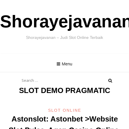
Skip
Shorayejavana
to
content
Shorayejavanan – Judi Slot Online Terbaik
Menu
Search
for:
SLOT DEMO PRAGMATIC
SLOT ONLINE
Astonslot: Astonbet >Website