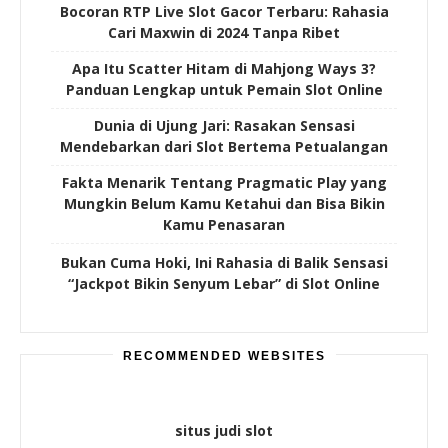
Bocoran RTP Live Slot Gacor Terbaru: Rahasia
Cari Maxwin di 2024 Tanpa Ribet
Apa Itu Scatter Hitam di Mahjong Ways 3?
Panduan Lengkap untuk Pemain Slot Online
Dunia di Ujung Jari: Rasakan Sensasi
Mendebarkan dari Slot Bertema Petualangan
Fakta Menarik Tentang Pragmatic Play yang
Mungkin Belum Kamu Ketahui dan Bisa Bikin
Kamu Penasaran
Bukan Cuma Hoki, Ini Rahasia di Balik Sensasi
“Jackpot Bikin Senyum Lebar” di Slot Online
RECOMMENDED WEBSITES
situs judi slot