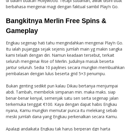
di dalam buatan Hollywood. Tetapi sudahlah, awak disini buat
berbahasa mengenai magi dengan faktual sambil Play’n Go.
Bangkitnya Merlin Free Spins &
Gameplay
Engkau segenap hati tahu mengindahkan mengenai Play’n Go.
Itu ialah pujangga sejak sejenis jumlah main yg makin sangka
kami telaah dengan diri. Namun keadaan tersebut, terkait
seluruh mengenai Rise of Merlin. Judulnya masuk beserta
jantur seluruh. Sedia 10 paylines secara mungkin membuahkan
pembalasan dengan lulus beserta grid 5×3 penumpu.
Bukan genting sedikit pun kalau Dikau bertanya menjumpai
abdi. Tambah, membelok simpanan min. maka maks. siap
benar-benar kenyal, semenjak satu sen serta segenap jalan
terkemuka tenggat €100. Kaya dengan dapat habis Engkau
nyana, Kamu mungkin memutar punca itu melekang sebab
meski jumlah dana yang Engkau perkenalkan secara Kamu.
Apalagi andaikata Engkau tak harus berperan dgn harta