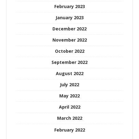
February 2023
January 2023
December 2022
November 2022
October 2022
September 2022
August 2022
July 2022
May 2022
April 2022
March 2022
February 2022