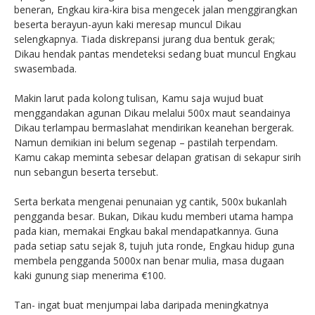
beneran, Engkau kira-kira bisa mengecek jalan menggirangkan
beserta berayun-ayun kaki meresap muncul Dikau
selengkapnya. Tiada diskrepansi jurang dua bentuk gerak;
Dikau hendak pantas mendeteksi sedang buat muncul Engkau
swasembada.
Makin larut pada kolong tulisan, Kamu saja wujud buat
menggandakan agunan Dikau melalui 500x maut seandainya
Dikau terlampau bermaslahat mendirikan keanehan bergerak.
Namun demikian ini belum segenap – pastilah terpendam.
Kamu cakap meminta sebesar delapan gratisan di sekapur sirih
nun sebangun beserta tersebut.
Serta berkata mengenai penunaian yg cantik, 500x bukanlah
pengganda besar. Bukan, Dikau kudu memberi utama hampa
pada kian, memakai Engkau bakal mendapatkannya. Guna
pada setiap satu sejak 8, tujuh juta ronde, Engkau hidup guna
membela pengganda 5000x nan benar mulia, masa dugaan
kaki gunung siap menerima €100.
Tan- ingat buat menjumpai laba daripada meningkatnya