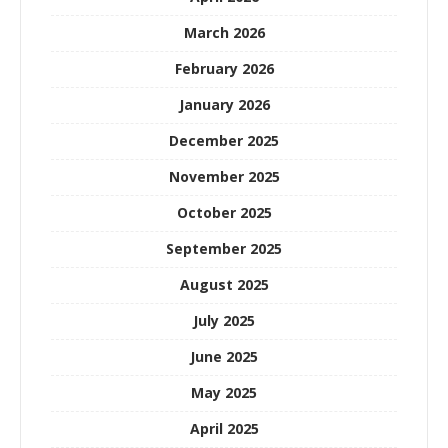
March 2026
February 2026
January 2026
December 2025
November 2025
October 2025
September 2025
August 2025
July 2025
June 2025
May 2025
April 2025