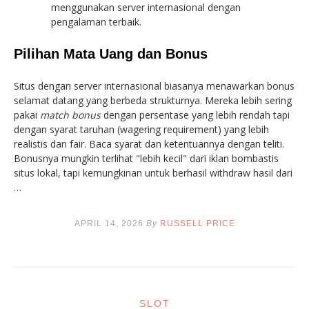
menggunakan server internasional dengan
pengalaman terbaik.
Pilihan Mata Uang dan Bonus
Situs dengan server internasional biasanya menawarkan bonus
selamat datang yang berbeda strukturnya. Mereka lebih sering
pakai
match bonus
dengan persentase yang lebih rendah tapi
dengan syarat taruhan (wagering requirement) yang lebih
realistis dan fair. Baca syarat dan ketentuannya dengan teliti.
Bonusnya mungkin terlihat "lebih kecil" dari iklan bombastis
situs lokal, tapi kemungkinan untuk berhasil withdraw hasil dari
…
APRIL 14, 2026
By
RUSSELL PRICE
SLOT