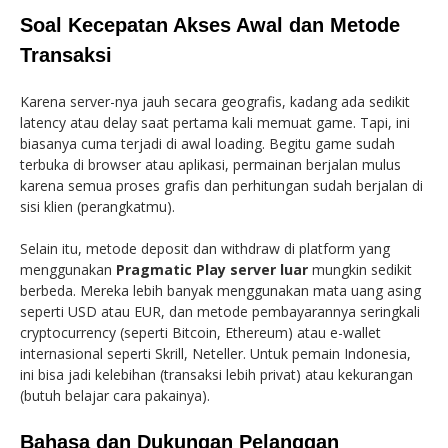
Soal Kecepatan Akses Awal dan Metode
Transaksi
Karena server-nya jauh secara geografis, kadang ada sedikit
latency atau delay saat pertama kali memuat game. Tapi, ini
biasanya cuma terjadi di awal loading. Begitu game sudah
terbuka di browser atau aplikasi, permainan berjalan mulus
karena semua proses grafis dan perhitungan sudah berjalan di
sisi klien (perangkatmu).
Selain itu, metode deposit dan withdraw di platform yang
menggunakan
Pragmatic Play server luar
mungkin sedikit
berbeda. Mereka lebih banyak menggunakan mata uang asing
seperti USD atau EUR, dan metode pembayarannya seringkali
cryptocurrency (seperti Bitcoin, Ethereum) atau e-wallet
internasional seperti Skrill, Neteller. Untuk pemain Indonesia,
ini bisa jadi kelebihan (transaksi lebih privat) atau kekurangan
(butuh belajar cara pakainya).
Bahasa dan Dukungan Pelanggan