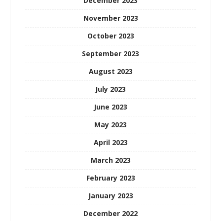
December 2023
November 2023
October 2023
September 2023
August 2023
July 2023
June 2023
May 2023
April 2023
March 2023
February 2023
January 2023
December 2022