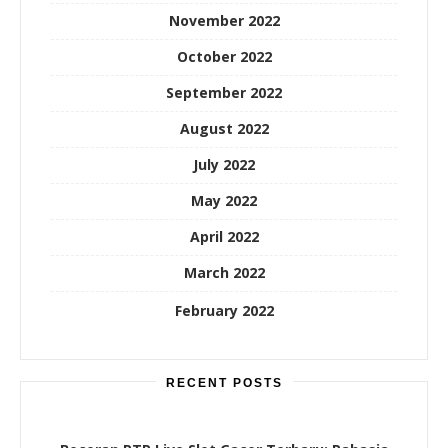
November 2022
October 2022
September 2022
August 2022
July 2022
May 2022
April 2022
March 2022
February 2022
RECENT POSTS