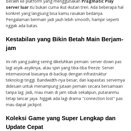
Beralih ke platform yang menggunakan
Pragmatic Play
server luar
itu bukan cuma ikut-ikutan tren. Ada beberapa hal
konkret yang langsung bisa kamu rasakan bedanya.
Pengalaman bermain jadi jauh lebih smooth, hampir seperti
nggak ada batas.
Kestabilan yang Bikin Betah Main Berjam-
jam
Ini nih yang paling sering dikeluhkan pemain: server down pas
lagi asyik-asyiknya, atau spin yang tiba-tiba freeze. Server
internasional biasanya di-backup dengan infrastruktur
teknologi tinggi. Bandwidth-nya besar, dan kapasitas servernya
didesain untuk menampung jutaan pemain secara bersamaan
tanpa lag. Jadi, mau main di jam sibuk sekalipun, putaranmu
tetap lancar jaya. Nggak ada lagi drama "connection lost" pas
mau dapat jackpot.
Koleksi Game yang Super Lengkap dan
Update Cepat