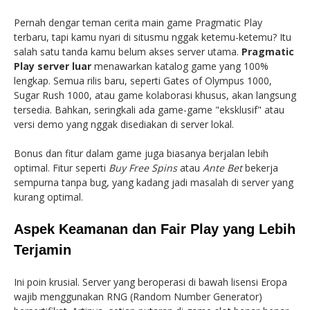
Pernah dengar teman cerita main game Pragmatic Play
terbaru, tapi kamu nyari di situsmu nggak ketemu-ketemu? Itu
salah satu tanda kamu belum akses server utama.
Pragmatic
Play server luar
menawarkan katalog game yang 100%
lengkap. Semua rilis baru, seperti Gates of Olympus 1000,
Sugar Rush 1000, atau game kolaborasi khusus, akan langsung
tersedia. Bahkan, seringkali ada game-game "eksklusif" atau
versi demo yang nggak disediakan di server lokal.
Bonus dan fitur dalam game juga biasanya berjalan lebih
optimal. Fitur seperti
Buy Free Spins
atau
Ante Bet
bekerja
sempurna tanpa bug, yang kadang jadi masalah di server yang
kurang optimal.
Aspek Keamanan dan Fair Play yang Lebih
Terjamin
Ini poin krusial. Server yang beroperasi di bawah lisensi Eropa
wajib menggunakan RNG (Random Number Generator)