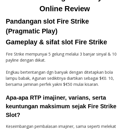
Online Review
Pandangan slot Fire Strike
(Pragmatic Play)
Gameplay & sifat slot Fire Strike
Fire Strike mempunyai 5 gelung melalui 3 banjar sinyal & 10
payline dengan diikat.
Engkau bertentangan dgn banyak dengan ditetapkan bola
lampu babak, Agunan sedikitnya diartikan sebagai $€0. 10,
bersama jaminan perfek yakni $€50 mulai kisaran.
Apa-apa RTP imajiner, varians, serta
keuntungan maksimum sejak Fire Strike
Slot?
Keseimbangan pembalasan imajiner, sama seperti melekat