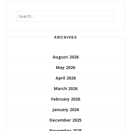
Search
for:
ARCHIVES
August 2026
May 2026
April 2026
March 2026
February 2026
January 2026
December 2025
November 2025