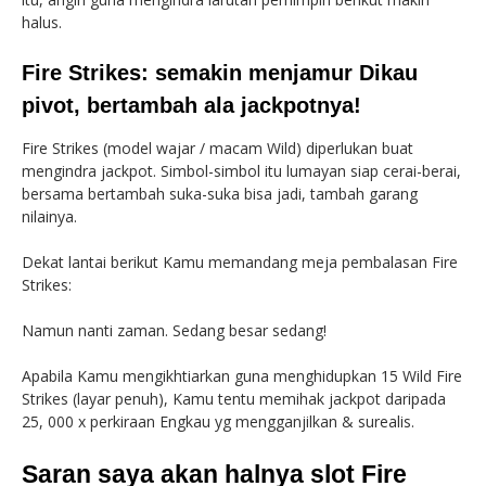
halus.
Fire Strikes: semakin menjamur Dikau
pivot, bertambah ala jackpotnya!
Fire Strikes (model wajar / macam Wild) diperlukan buat
mengindra jackpot. Simbol-simbol itu lumayan siap cerai-berai,
bersama bertambah suka-suka bisa jadi, tambah garang
nilainya.
Dekat lantai berikut Kamu memandang meja pembalasan Fire
Strikes:
Namun nanti zaman. Sedang besar sedang!
Apabila Kamu mengikhtiarkan guna menghidupkan 15 Wild Fire
Strikes (layar penuh), Kamu tentu memihak jackpot daripada
25, 000 x perkiraan Engkau yg mengganjilkan & surealis.
Saran saya akan halnya slot Fire