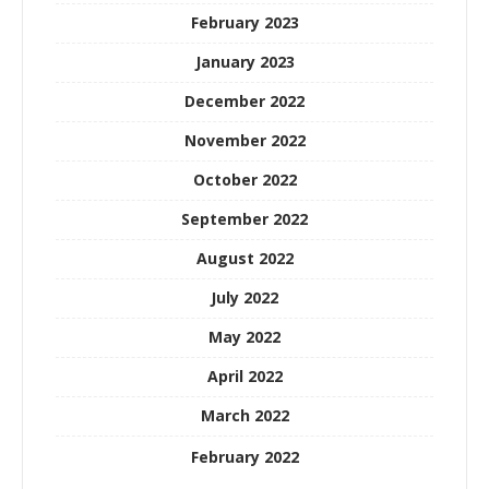
February 2023
January 2023
December 2022
November 2022
October 2022
September 2022
August 2022
July 2022
May 2022
April 2022
March 2022
February 2022