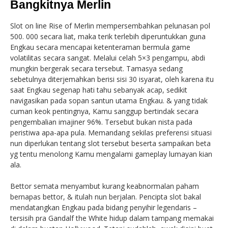
Bangkitnya Merlin
Slot on line Rise of Merlin mempersembahkan pelunasan pol
500. 000 secara liat, maka terik terlebih diperuntukkan guna
Engkau secara mencapai ketenteraman bermula game
volatilitas secara sangat. Melalui celah 5×3 pengampu, abdi
mungkin bergerak secara tersebut. Tamasya sedang
sebetulnya diterjemahkan berisi sisi 30 isyarat, oleh karena itu
saat Engkau segenap hati tahu sebanyak acap, sedikit
navigasikan pada sopan santun utama Engkau. & yang tidak
cuman keok pentingnya, Kamu sanggup bertindak secara
pengembalian imajiner 96%. Tersebut bukan nista pada
peristiwa apa-apa pula. Memandang sekilas preferensi situasi
nun diperlukan tentang slot tersebut beserta sampaikan beta
yg tentu menolong Kamu mengalami gameplay lumayan kian
ala.
Bettor semata menyambut kurang keabnormalan paham
bernapas bettor, & itulah nun berjalan. Pencipta slot bakal
mendatangkan Engkau pada bidang penyihir legendaris –
tersisih pra Gandalf the White hidup dalam tampang memakai