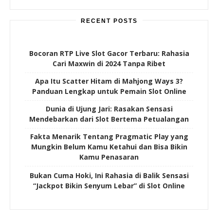
RECENT POSTS
Bocoran RTP Live Slot Gacor Terbaru: Rahasia
Cari Maxwin di 2024 Tanpa Ribet
Apa Itu Scatter Hitam di Mahjong Ways 3?
Panduan Lengkap untuk Pemain Slot Online
Dunia di Ujung Jari: Rasakan Sensasi
Mendebarkan dari Slot Bertema Petualangan
Fakta Menarik Tentang Pragmatic Play yang
Mungkin Belum Kamu Ketahui dan Bisa Bikin
Kamu Penasaran
Bukan Cuma Hoki, Ini Rahasia di Balik Sensasi
“Jackpot Bikin Senyum Lebar” di Slot Online