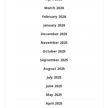
March 2026
February 2026
January 2026
December 2025
November 2025
October 2025
September 2025
August 2025
July 2025
June 2025
May 2025
April 2025