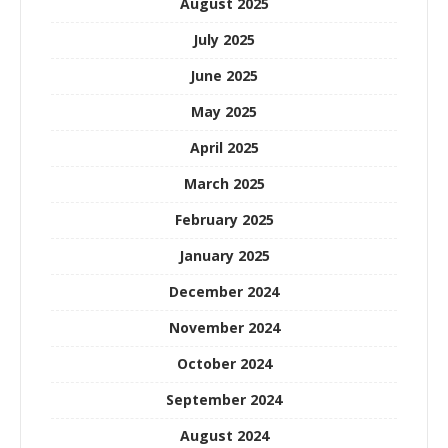
August 2025
July 2025
June 2025
May 2025
April 2025
March 2025
February 2025
January 2025
December 2024
November 2024
October 2024
September 2024
August 2024