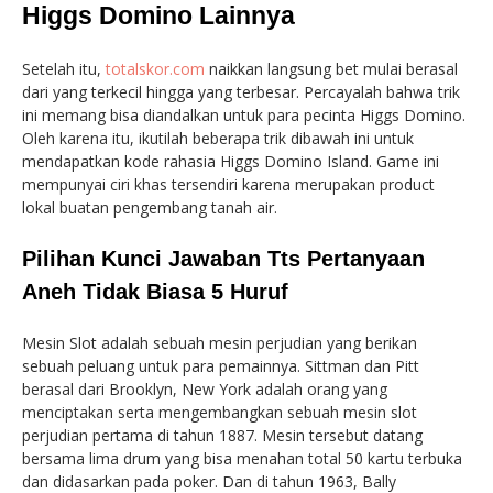
Higgs Domino Lainnya
Setelah itu,
totalskor.com
naikkan langsung bet mulai berasal
dari yang terkecil hingga yang terbesar. Percayalah bahwa trik
ini memang bisa diandalkan untuk para pecinta Higgs Domino.
Oleh karena itu, ikutilah beberapa trik dibawah ini untuk
mendapatkan kode rahasia Higgs Domino Island. Game ini
mempunyai ciri khas tersendiri karena merupakan product
lokal buatan pengembang tanah air.
Pilihan Kunci Jawaban Tts Pertanyaan
Aneh Tidak Biasa 5 Huruf
Mesin Slot adalah sebuah mesin perjudian yang berikan
sebuah peluang untuk para pemainnya. Sittman dan Pitt
berasal dari Brooklyn, New York adalah orang yang
menciptakan serta mengembangkan sebuah mesin slot
perjudian pertama di tahun 1887. Mesin tersebut datang
bersama lima drum yang bisa menahan total 50 kartu terbuka
dan didasarkan pada poker. Dan di tahun 1963, Bally