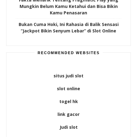
Mungkin Belum Kamu Ketahui dan Bisa Bikin
Kamu Penasaran
Bukan Cuma Hoki, Ini Rahasia di Balik Sensasi
“Jackpot Bikin Senyum Lebar” di Slot Online
RECOMMENDED WEBSITES
situs judi slot
slot online
togel hk
link gacor
Judi slot