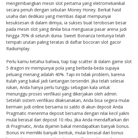
mengembangkan mesin slot pertama yang eletromekanikal
secara penuh dengan sebutan Money Honey. Berkat hasil
usaha dan dedikasi yang membas dapat mempunyai
kesuksesan di dalam dirinya, ia sukses buat terobosan besar
pada mesin slot yang dinilai bisa menguasai pasar arena judi
hingga 70% di seluruh dunia. Sweet Bonanza tentunya telah
tempati urutan paling teratas di daftar bocoran slot gacor
Radiumplay.
Perlu kamu ketahui bahwa, tiap tiap scatter di dalam game slot
5 dragon ini mempunyai pola yang berbeda-beda supaya
peluang menang adalah 40%. Tapi ini tidak problem, karena
itulah yang bakal jadi tantangan tersendiri. Jika telah selesai
isikan, Anda hanya perlu tunggu sebagian kala untuk
menunggu proses verifikasi yang dikerjakan oleh admin.
Setelah sistem verifikasi dilaksanakan, Anda bisa segera mulai
bermain judi online bersama isi saldo di akun deposit Anda
Pragmatic menerima deposit bersama dengan nilai kecil yakni
mulai berasal dari deposit 10 ribu. Jika Anda mendaftarkan diri
di Pragmatic, Anda dijamin bakal mendapatkan banyak bonus.
Bonus ini memiliki banyak bentuk, mulai berasal dari bonus