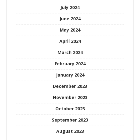
July 2024
June 2024
May 2024
April 2024
March 2024
February 2024
January 2024
December 2023
November 2023
October 2023
September 2023
August 2023