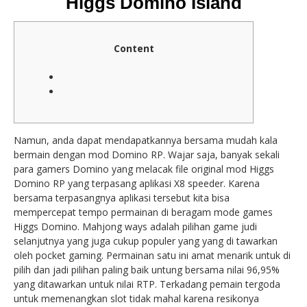
Higgs Domino Island
Content
Namun, anda dapat mendapatkannya bersama mudah kala
bermain dengan mod Domino RP. Wajar saja, banyak sekali
para gamers Domino yang melacak file original mod Higgs
Domino RP yang terpasang aplikasi X8 speeder. Karena
bersama terpasangnya aplikasi tersebut kita bisa
mempercepat tempo permainan di beragam mode games
Higgs Domino. Mahjong ways adalah pilihan game judi
selanjutnya yang juga cukup populer yang yang di tawarkan
oleh pocket gaming. Permainan satu ini amat menarik untuk di
pilih dan jadi pilihan paling baik untung bersama nilai 96,95%
yang ditawarkan untuk nilai RTP. Terkadang pemain tergoda
untuk memenangkan slot tidak mahal karena resikonya