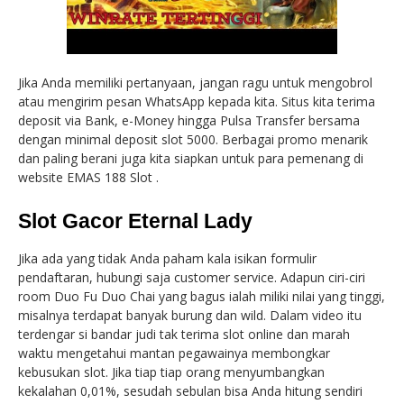
Jika Anda memiliki pertanyaan, jangan ragu untuk mengobrol
atau mengirim pesan WhatsApp kepada kita. Situs kita terima
deposit via Bank, e-Money hingga Pulsa Transfer bersama
dengan minimal deposit slot 5000. Berbagai promo menarik
dan paling berani juga kita siapkan untuk para pemenang di
website EMAS 188 Slot .
Slot Gacor Eternal Lady
Jika ada yang tidak Anda paham kala isikan formulir
pendaftaran, hubungi saja customer service. Adapun ciri-ciri
room Duo Fu Duo Chai yang bagus ialah miliki nilai yang tinggi,
misalnya terdapat banyak burung dan wild. Dalam video itu
terdengar si bandar judi tak terima slot online dan marah
waktu mengetahui mantan pegawainya membongkar
kebusukan slot. Jika tiap tiap orang menyumbangkan
kekalahan 0,01%, sesudah sebulan bisa Anda hitung sendiri