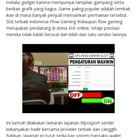
melalui gadget karena mempunyai tampilan gampang serta
berikan grafik yang bagus. Game paling populer adalah tembak
ikan di mana banyak penjudi memainkan permainan tersebut.
Slot terbaik indonesia Flow Gaming Walaupun flow gaming
merupakan pendatang di dunia slot online, tetapi prestasi
mereka tidak kalah berasal dari lebih dari satu vendor lainnya.
Ini lumrah dilakukan lantaran layanan Mposport sendiri
kebanyakan hadir bersama provider terbaik dan canggih.
Bahkan, layanan ini turut sedia kan sistem transaksi wallet