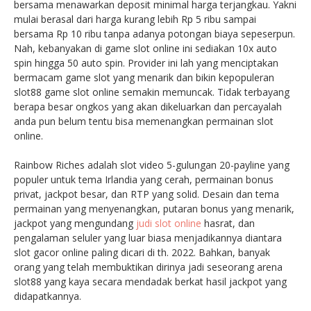
bersama menawarkan deposit minimal harga terjangkau. Yakni
mulai berasal dari harga kurang lebih Rp 5 ribu sampai
bersama Rp 10 ribu tanpa adanya potongan biaya sepeserpun.
Nah, kebanyakan di game slot online ini sediakan 10x auto
spin hingga 50 auto spin. Provider ini lah yang menciptakan
bermacam game slot yang menarik dan bikin kepopuleran
slot88 game slot online semakin memuncak. Tidak terbayang
berapa besar ongkos yang akan dikeluarkan dan percayalah
anda pun belum tentu bisa memenangkan permainan slot
online.
Rainbow Riches adalah slot video 5-gulungan 20-payline yang
populer untuk tema Irlandia yang cerah, permainan bonus
privat, jackpot besar, dan RTP yang solid. Desain dan tema
permainan yang menyenangkan, putaran bonus yang menarik,
jackpot yang mengundang
judi slot online
hasrat, dan
pengalaman seluler yang luar biasa menjadikannya diantara
slot gacor online paling dicari di th. 2022. Bahkan, banyak
orang yang telah membuktikan dirinya jadi seseorang arena
slot88 yang kaya secara mendadak berkat hasil jackpot yang
didapatkannya.