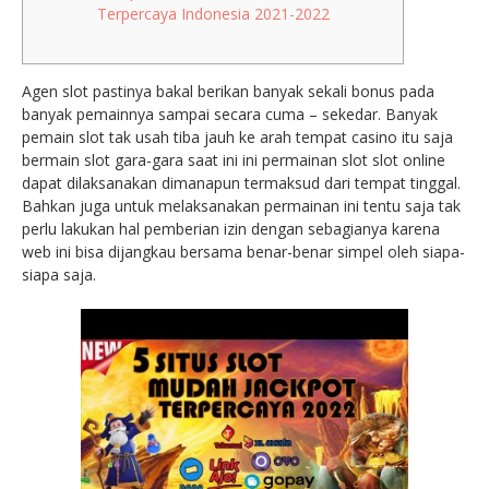
Terpercaya Indonesia 2021-2022
Agen slot pastinya bakal berikan banyak sekali bonus pada
banyak pemainnya sampai secara cuma – sekedar. Banyak
pemain slot tak usah tiba jauh ke arah tempat casino itu saja
bermain slot gara-gara saat ini ini permainan slot slot online
dapat dilaksanakan dimanapun termaksud dari tempat tinggal.
Bahkan juga untuk melaksanakan permainan ini tentu saja tak
perlu lakukan hal pemberian izin dengan sebagianya karena
web ini bisa dijangkau bersama benar-benar simpel oleh siapa-
siapa saja.