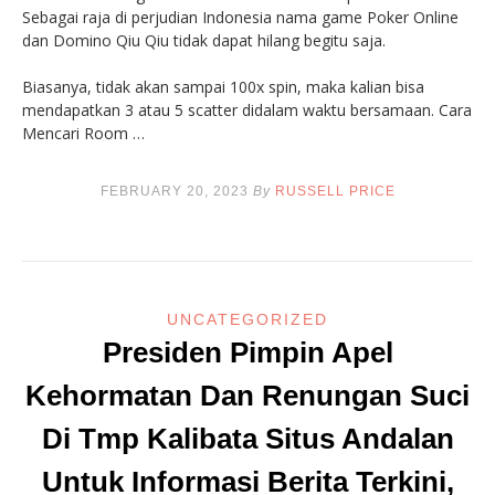
Sebagai raja di perjudian Indonesia nama game Poker Online
dan Domino Qiu Qiu tidak dapat hilang begitu saja.
Biasanya, tidak akan sampai 100x spin, maka kalian bisa
mendapatkan 3 atau 5 scatter didalam waktu bersamaan. Cara
Mencari Room …
FEBRUARY 20, 2023
By
RUSSELL PRICE
UNCATEGORIZED
Presiden Pimpin Apel
Kehormatan Dan Renungan Suci
Di Tmp Kalibata Situs Andalan
Untuk Informasi Berita Terkini,