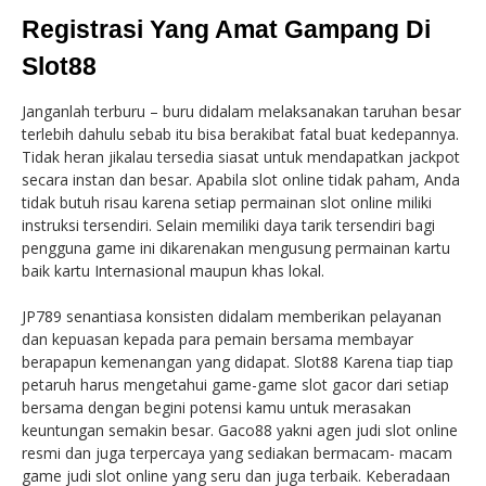
Registrasi Yang Amat Gampang Di
Slot88
Janganlah terburu – buru didalam melaksanakan taruhan besar
terlebih dahulu sebab itu bisa berakibat fatal buat kedepannya.
Tidak heran jikalau tersedia siasat untuk mendapatkan jackpot
secara instan dan besar. Apabila slot online tidak paham, Anda
tidak butuh risau karena setiap permainan slot online miliki
instruksi tersendiri. Selain memiliki daya tarik tersendiri bagi
pengguna game ini dikarenakan mengusung permainan kartu
baik kartu Internasional maupun khas lokal.
JP789 senantiasa konsisten didalam memberikan pelayanan
dan kepuasan kepada para pemain bersama membayar
berapapun kemenangan yang didapat. Slot88 Karena tiap tiap
petaruh harus mengetahui game-game slot gacor dari setiap
bersama dengan begini potensi kamu untuk merasakan
keuntungan semakin besar. Gaco88 yakni agen judi slot online
resmi dan juga terpercaya yang sediakan bermacam- macam
game judi slot online yang seru dan juga terbaik. Keberadaan