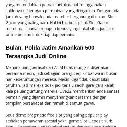
yang memudahkan pemain untuk dapat menggunakan
saldonya di beragam permainan yang di inginkan. Dengan ada
jumlah yang banyak pada member bergabung di dalam Slot
Gacor yang paling baru. Hal ini tak buat pihak Slot Gacor
membatasi hadiah maupun bonus yang bakal situs judi slot
online berikan untuk tiap tiap pemain.
Bulan, Polda Jatim Amankan 500
Tersangka Judi Online
Menarik uang berasal dari ATM tidak mungkin dikerjakan
bersama mesin, jadi sebagian orang berpikir bahwa ini bukan
hari keberuntungan mereka. Mesin juga tidak dapat bikin
taruhan, jadi mereka tidak jadi terlalu sedih gara-gara kalah
kala peluang untung mereka. Live22 memberikan anda sensasi
bermain yang dijamin menyenangkan bersama dengan
tampilan bersahabat dan ramah di semua gawai.
Situs demo pragmatic free slot yang paling populer play
sediakan penawaran spesial yakni game Slot Deposit 10rb.
Dan, kita mempunyai standard sistem deposit dan withdraw