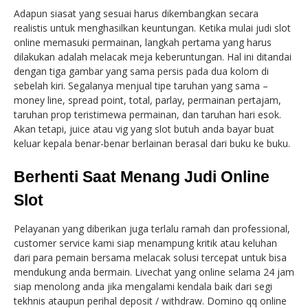
Adapun siasat yang sesuai harus dikembangkan secara
realistis untuk menghasilkan keuntungan. Ketika mulai judi slot
online memasuki permainan, langkah pertama yang harus
dilakukan adalah melacak meja keberuntungan. Hal ini ditandai
dengan tiga gambar yang sama persis pada dua kolom di
sebelah kiri. Segalanya menjual tipe taruhan yang sama –
money line, spread point, total, parlay, permainan pertajam,
taruhan prop teristimewa permainan, dan taruhan hari esok.
Akan tetapi, juice atau vig yang slot butuh anda bayar buat
keluar kepala benar-benar berlainan berasal dari buku ke buku.
Berhenti Saat Menang Judi Online
Slot
Pelayanan yang diberikan juga terlalu ramah dan professional,
customer service kami siap menampung kritik atau keluhan
dari para pemain bersama melacak solusi tercepat untuk bisa
mendukung anda bermain. Livechat yang online selama 24 jam
siap menolong anda jika mengalami kendala baik dari segi
tekhnis ataupun perihal deposit / withdraw. Domino qq online