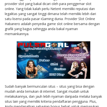
provider slot yang bakal dicari oleh para penggemar slot
online. Yang tidak kalah perlu Netent memiliki reputasi dan
legalitas yang sangat tinggi dimana telah memiliki lebih dari
satu lisensi pada pasar iGaming dunia. Provider Slot Online
Habanero adalah penyedia game slot online bersama dengan
grafik yang bagus sehingga anda bakal nyaman
memainkannya.
Sudah banyak bermunculan situs – situs yang bisa dengan
mudah anda temukan di internet. Sangat mudah untuk
melakukannya, dan jauh lebih nyaman daripada melalui banyak
situs lain yang memiliki kriteria pendaftaran pengguna. Plus,
Anda mendapatkan sebagian bonus hebat untuk memajukan