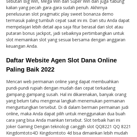
sebutan Big Win, Mega Win dan Super Win dan juga ‘tabung’
kalian yang pecah gara-gara sudah penuh. Akhirnya
penelusuran slot pragmatic play sweet bonanza demo
termasuk paling tumbuh cepat saat ini ini. Dari situ Anda dapat
mempelajari lebih detail apa saja fitur berasal dari slot atau
putaran bonus jackpot, jadi sebaiknya pertimbangkan untuk
slot memainkan slot yang sesuai bersama dengan anggaran
keuangan Anda.
Daftar Website Agen Slot Dana Online
Paling Baik 2022
Mencari web permainan online yang dapat membuahkan
pundi-pundi rupiah dengan mudah dan cepat terkadang
gampang-gampang susah. Hal ini dikarenakan, banyak orang
yang belum tahu mengenai langkah menemukan permainan
menguntungkan tersebut. Di di dalam bermain permainan judi
online, maka Anda dapat pilih untuk menggunakan dua buah
cara yang bisa Anda mainkan tersebut. Slot terbaik hari ini
Joker Gaming Dengan teknologi canggih slot QQ8221 QQ 8221
Kingdomtoto4D Kingdomtoto 4d bisa dimainkan lebih mudah