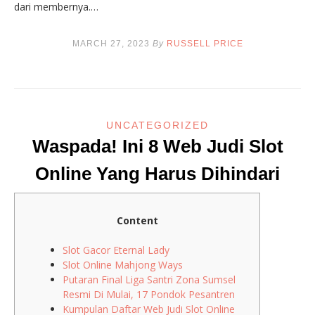
dari membernya.…
MARCH 27, 2023
By
RUSSELL PRICE
UNCATEGORIZED
Waspada! Ini 8 Web Judi Slot
Online Yang Harus Dihindari
Content
Slot Gacor Eternal Lady
Slot Online Mahjong Ways
Putaran Final Liga Santri Zona Sumsel
Resmi Di Mulai, 17 Pondok Pesantren
Kumpulan Daftar Web Judi Slot Online