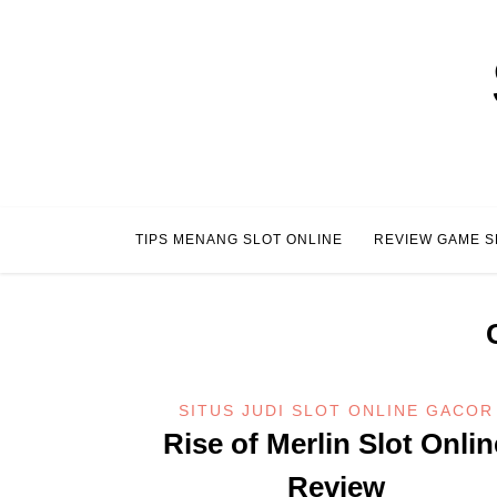
Skip
to
content
TIPS MENANG SLOT ONLINE
REVIEW GAME S
SITUS JUDI SLOT ONLINE GACOR
Rise of Merlin Slot Onlin
Review