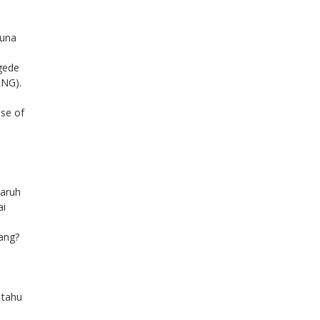
guna
gede
RNG).
ise of
garuh
ai
ang?
 tahu