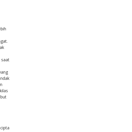
ebih
gat.
rak
u saat
yang
indak
an
ilas
ebut
cipta