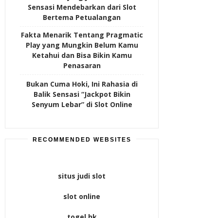
Sensasi Mendebarkan dari Slot
Bertema Petualangan
Fakta Menarik Tentang Pragmatic
Play yang Mungkin Belum Kamu
Ketahui dan Bisa Bikin Kamu
Penasaran
Bukan Cuma Hoki, Ini Rahasia di
Balik Sensasi “Jackpot Bikin
Senyum Lebar” di Slot Online
RECOMMENDED WEBSITES
situs judi slot
slot online
togel hk