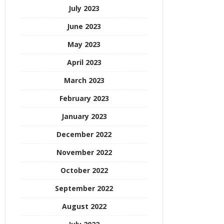
July 2023
June 2023
May 2023
April 2023
March 2023
February 2023
January 2023
December 2022
November 2022
October 2022
September 2022
August 2022