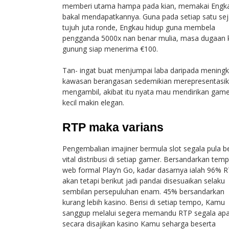
memberi utama hampa pada kian, memakai Engk
bakal mendapatkannya. Guna pada setiap satu sej
tujuh juta ronde, Engkau hidup guna membela
pengganda 5000x nan benar mulia, masa dugaan 
gunung siap menerima €100.
Tan- ingat buat menjumpai laba daripada mening
kawasan berangasan sedemikian merepresentasi
mengambil, akibat itu nyata mau mendirikan gam
kecil makin elegan.
RTP maka varians
Pengembalian imajiner bermula slot segala pula b
vital distribusi di setiap gamer. Bersandarkan tem
web formal Play’n Go, kadar dasarnya ialah 96% R
akan tetapi berikut jadi pandai disesuaikan selaku
sembilan persepuluhan enam. 45% bersandarkan
kurang lebih kasino. Berisi di setiap tempo, Kamu
sanggup melalui segera memandu RTP segala ap
secara disajikan kasino Kamu seharga beserta