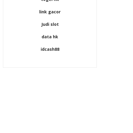
link gacor
Judi slot
data hk
idcash88