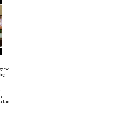
n game
ring
i
han
atkan
n