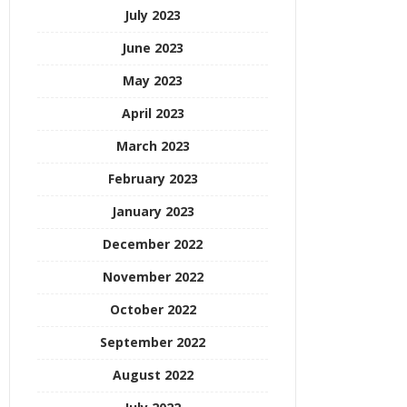
July 2023
June 2023
May 2023
April 2023
March 2023
February 2023
January 2023
December 2022
November 2022
October 2022
September 2022
August 2022