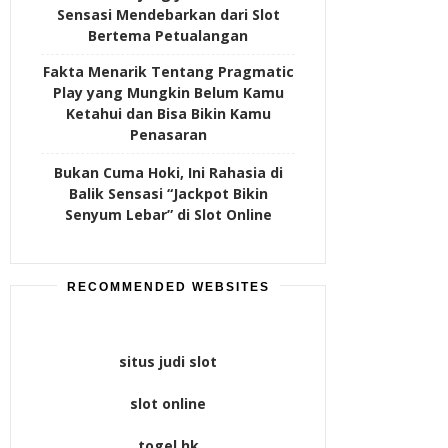
Sensasi Mendebarkan dari Slot
Bertema Petualangan
Fakta Menarik Tentang Pragmatic
Play yang Mungkin Belum Kamu
Ketahui dan Bisa Bikin Kamu
Penasaran
Bukan Cuma Hoki, Ini Rahasia di
Balik Sensasi “Jackpot Bikin
Senyum Lebar” di Slot Online
RECOMMENDED WEBSITES
situs judi slot
slot online
togel hk