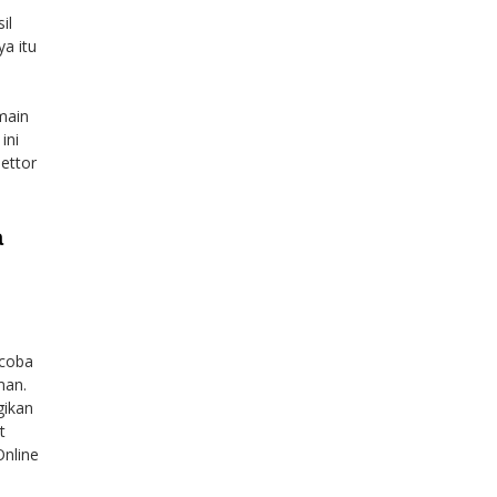
il
a itu
l
main
ini
ettor
a
ncoba
man.
gikan
t
Online