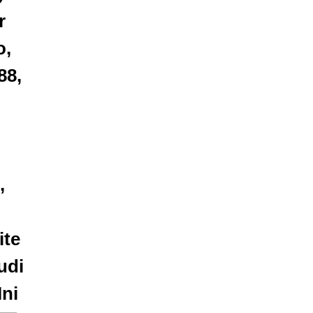
r
o,
88,
,
,
ite
udi
Ini