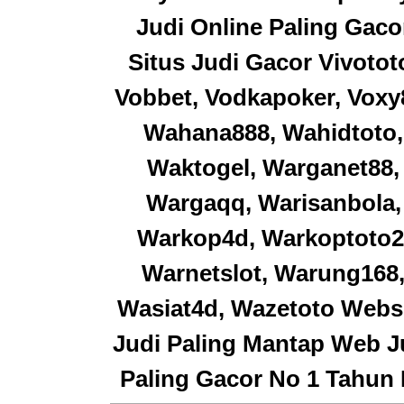
Judi Online Paling Gaco
Situs Judi Gacor Vivotot
Vobbet, Vodkapoker, Voxy
Wahana888, Wahidtoto,
Waktogel, Warganet88,
Wargaqq, Warisanbola,
Warkop4d, Warkoptoto2
Warnetslot, Warung168
Wasiat4d, Wazetoto Webs
Judi Paling Mantap Web J
Paling Gacor No 1 Tahun 